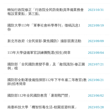
轉知行政院修正「行政院全民防衛動員準備業務會
2023/10/31
報設置要點」第三點。
國防大學113年「軍事社會科學專刊」徵稿訊息1
2023/09/19
份
新北市政府《全民留影‧聚焦國防》攝影競賽活動
2023/09/09
113年大學儲備軍官訓練團甄選(招生)簡章
2023/09/04
國防部「全民國防應變手冊」及「敵我識別-修正圖
2023/07/21
例」檔
國防部全動署後備指揮部112年下半年雇二等教官(教
2023/06/21
師)招考簡章
國防部112年全民國防教育「暑期戰鬥營」
2023/06/02
南臺科技大學「機智拒毒生活-校園巡迴特展」
2023/05/28