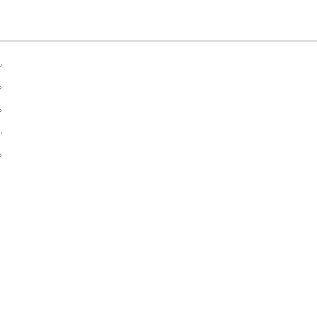
。
。
。
。
。