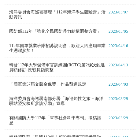
海洋委員會海巡署辦理「112年海洋學生體驗營」活
2023/05/07
動資訊
國防部112年「強化全民國防兵力結構調整方案」
2023/05/05
112年國軍就業班隊招募說明會，歡迎大四應屆畢業
2023/04/16
生踴躍參加！！
轉發112年大學儲備軍官訓練團(ROTC)第2梯次甄選
2023/04/13
員額修訂-政戰員額調整
「國軍第57屆文藝金像獎」作品甄選規定
2023/04/03
海洋委員會海巡署南部分署「海巡知性之旅－海洋
2023/03/29
驛站暨安檢所參訪活動」宣導
有關國防大學112年「軍事社會科學專刊」徵稿訊
2023/03/29
息