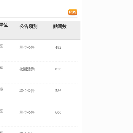
單位
公告類別
點閱數
室
單位公告
482
室
校園活動
856
室
單位公告
586
室
單位公告
600
室