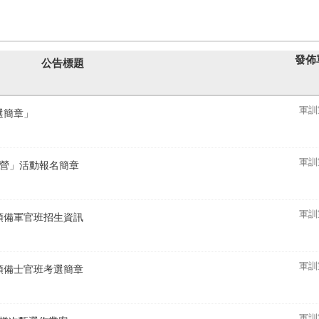
發佈
公告標題
軍訓
考選簡章」
軍訓
研習營」活動報名簡章
軍訓
業預備軍官班招生資訊
軍訓
官預備士官班考選簡章
軍訓