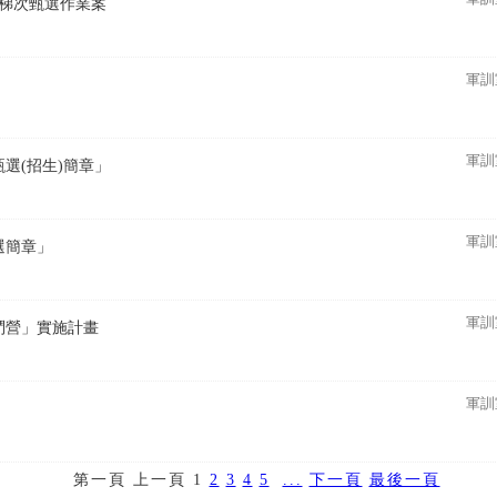
第2梯次甄選作業案
軍訓
軍訓
甄選(招生)簡章」
軍訓
考選簡章」
軍訓
戰鬥營」實施計畫
軍訓
第一頁
上一頁
1
2
3
4
5
...
下一頁
最後一頁