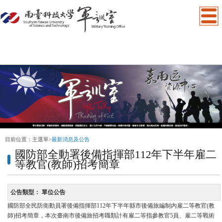
:::
目前位置：
主選單
>
最新消息及公告
國防部全動署後備指揮部112年下半年雇二
等教官(教師)招考簡章
公告類型：
單位公告
國防部全民防衛動員署後備指揮部112年下半年縣市後備旅編制內雇二等教官(教
師)招考簡章，本次臺南市後備旅招考職類計有雇二等指參教官5員、雇二等戰術