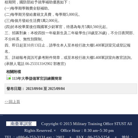
校期間，國防部給予就學補助優惠如下：
(一)每學期學雜費全額補助。
(二)每學期另發給書籍文具費，每學期5,000元。
(三)每個月發給生活費1萬2,000元。
(四)於本校畢業後任職國軍少尉軍官，待遇為每月5萬0,560元起。
三、招募對象：本校四技一年級新生及二年級學生(18歲至26歲)，不分日夜間部、
不分科系、無性別限制。
四、即日起至10月13日止，請學生本人至本校行政大樓L408軍訓室完成登記報
名。
五、詳細報考資訊可參考附件簡章，或至本校行政大樓L408軍訓室向教官諮詢。
(承辦人電話 06-2533131#2902 郭教官)
相關附檔
113年大學儲備軍官訓練團簡章
發布日期：
2023/09/04 至 2025/09/04
<<回上頁
:::
南臺軍訓室
Copyright © 2015 Military Training Office STUST All
Rights Reserved. × Office Hour：8:30 am~5:30 pm
TEL：+886-6-253-3131 ext：2902 × FAX：06-253-5254 × 地址：