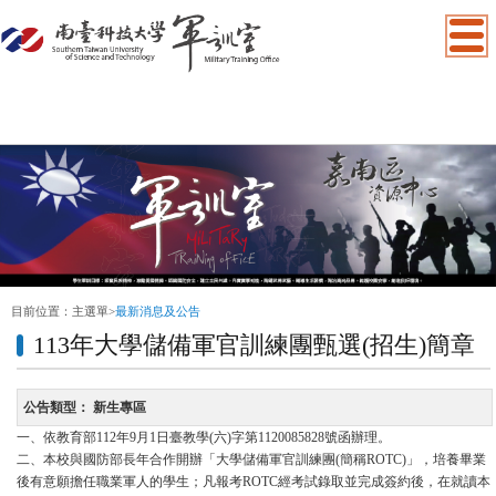
:::
目前位置：
主選單
>
最新消息及公告
113年大學儲備軍官訓練團甄選(招生)簡章
公告類型：
新生專區
一、依教育部112年9月1日臺教學(六)字第1120085828號函辦理。
二、本校與國防部長年合作開辦「大學儲備軍官訓練團(簡稱ROTC)」，培養畢業
後有意願擔任職業軍人的學生；凡報考ROTC經考試錄取並完成簽約後，在就讀本