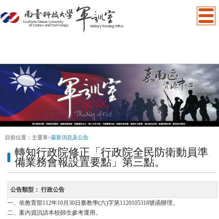
:::
目前位置：
主選單
>
最新消息及公告
轉知行政院修正「行政院全民防衛動員準
備業務會報設置要點」第三點。
公告類型：
行政公告
一、依教育部112年10月30日臺教學(六)字第1120105318號函辦理。
二、案內資訊請本校師生參考運用。