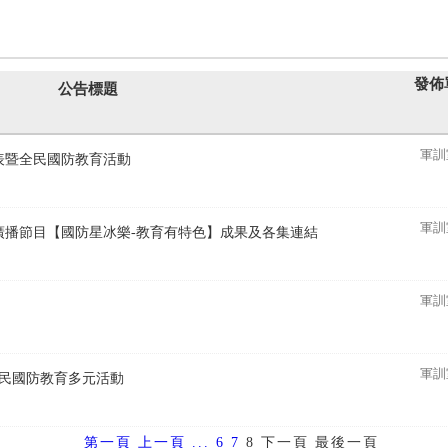
發佈
公告標題
軍訓
發表暨全民國防教育活動
軍訓
育廣播節目【國防星冰樂-教育有特色】成果及各集連結
軍訓
集
軍訓
種全民國防教育多元活動
第一頁
上一頁
...
6
7
8
下一頁
最後一頁