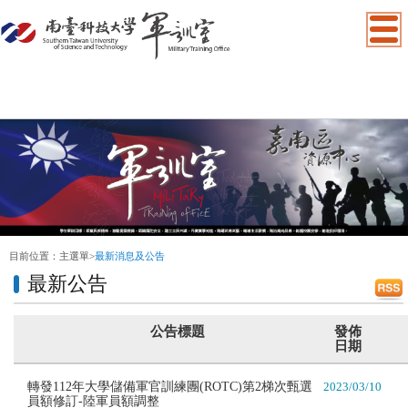
:::
目前位置：
主選單
>
最新消息及公告
最新公告
公告標題
發佈
日期
轉發112年大學儲備軍官訓練團(ROTC)第2梯次甄選
2023/03/10
員額修訂-陸軍員額調整