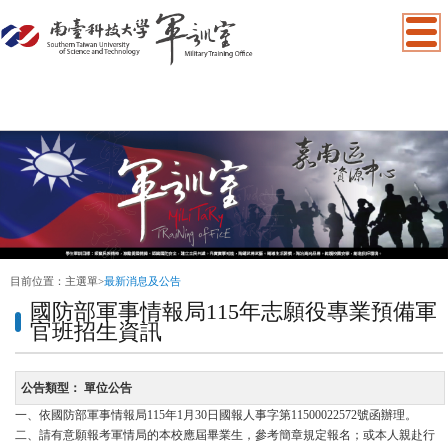
:::
目前位置：
主選單
>
最新消息及公告
國防部軍事情報局115年志願役專業預備軍
官班招生資訊
公告類型：
單位公告
一、依國防部軍事情報局115年1月30日國報人事字第11500022572號函辦理。
二、請有意願報考軍情局的本校應屆畢業生，參考簡章規定報名；或本人親赴行