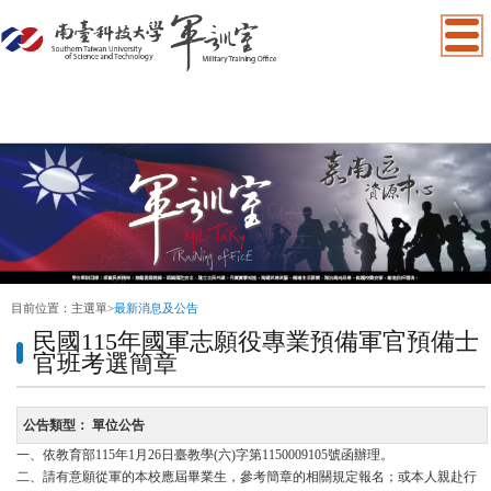
:::
目前位置：
主選單
>
最新消息及公告
民國115年國軍志願役專業預備軍官預備士
官班考選簡章
公告類型：
單位公告
一、依教育部115年1月26日臺教學(六)字第1150009105號函辦理。
二、請有意願從軍的本校應屆畢業生，參考簡章的相關規定報名；或本人親赴行