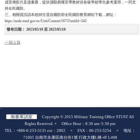
成宣傳影片及漫畫冊，提供淺顯易懂宣導教材供各級學校學生參考運用，一同支
持全民國防。
三、相關資訊請本校師生逕自國防部全民國防教育網站下載，網址：
https://aode.mnd.gov.tw/Unit/Content/1673?unitId=342
發布日期：
2023/05/10 至 2025/05/10
<<回上頁
:::
南臺軍訓室
Copyright © 2015 Military Training Office STUST All
Rights Reserved. × Office Hour：8:30 am~5:30 pm
TEL：+886-6-253-3131 ext：2902 × FAX：06-253-5254 × 地址：
71005 台南市永康區南台街1號 行政大樓L棟-4F L408