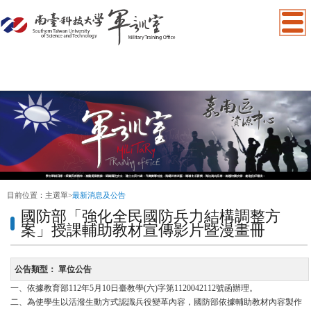
:::
目前位置：
主選單
>
最新消息及公告
國防部「強化全民國防兵力結構調整方
案」授課輔助教材宣傳影片暨漫畫冊
公告類型：
單位公告
一、依據教育部112年5月10日臺教學(六)字第1120042112號函辦理。
二、為使學生以活潑生動方式認識兵役變革內容，國防部依據輔助教材內容製作