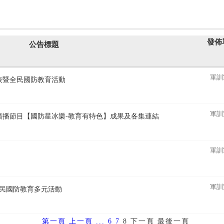
發佈
公告標題
軍訓
發表暨全民國防教育活動
軍訓
育廣播節目【國防星冰樂-教育有特色】成果及各集連結
軍訓
集
軍訓
種全民國防教育多元活動
第一頁
上一頁
...
6
7
8
下一頁
最後一頁