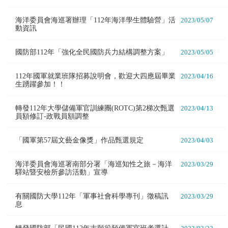
海洋委員會海巡署辦理「112年海洋學生體驗營」活
2023/05/07
動資訊
國防部112年「強化全民國防兵力結構調整方案」
2023/05/05
112年國軍就業班隊招募說明會，歡迎大四應屆畢業
2023/04/16
生踴躍參加！！
轉發112年大學儲備軍官訓練團(ROTC)第2梯次甄選
2023/04/13
員額修訂-政戰員額調整
「國軍第57屆文藝金像獎」作品甄選規定
2023/04/03
海洋委員會海巡署南部分署「海巡知性之旅－海洋
2023/03/29
驛站暨安檢所參訪活動」宣導
有關國防大學112年「軍事社會科學專刊」徵稿訊
2023/03/29
息