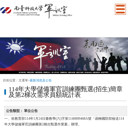
:::
目前位置：
主選單
>
最新消息及公告
114年大學儲備軍官訓練團甄選(招生)簡章
及第2梯次需求員額統計表
公告類型：
單位公告
一、依教育部114年1月24日臺教學(六)字第1140009468A號「函轉國防部檢送114
年大學儲備軍官訓練團第2梯次甄選作業案」辦理。