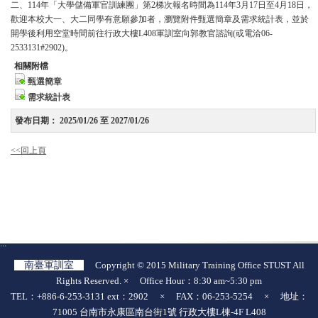
二、114年「大學儲備軍官訓練團」第2梯次報名時間為114年3月17日至4月18日，
歡迎本校大一、大二同學有意願參加者，瀏覽附件甄選簡章及需求統計表，並於
開學後利用空堂時間前往行政大樓L408軍訓室向郭教官諮詢(或電洽06-
2533131#2902)。
相關附檔
甄選簡章
需求統計表
發布日期：
2025/01/26 至 2027/01/26
<<回上頁
:::
南臺軍訓室
Copyright © 2015 Military Training Office STUST All
Rights Reserved. × Office Hour：8:30 am~5:30 pm
TEL：+886-6-253-3131 ext：2902 × FAX：06-253-5254 × 地址：
71005 台南市永康區南台街1號 行政大樓L棟-4F L408