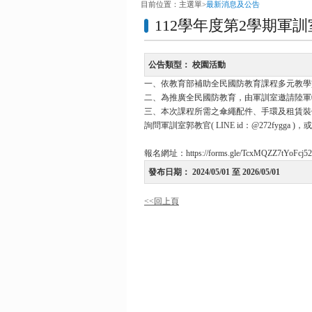
目前位置：
主選單
>
最新消息及公告
112學年度第2學期軍
公告類型：
校園活動
一、依教育部補助全民國防教育課程多元教學
二、為推廣全民國防教育，由軍訓室邀請陸軍
三、本次課程所需之傘繩配件、手環及租賃裝備等
詢問軍訓室郭教官( LINE id：@272fygg
報名網址：https://forms.gle/TcxMQZZ7tYoFcj52
發布日期：
2024/05/01 至 2026/05/01
<<回上頁