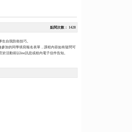
點閱次數：
1428
學生自我防衛技巧。
迎有興趣參加的同學填寫報名表單，課程內容如有疑問可
狀況由教官於活動前以line訊息或校內電子信件告知。