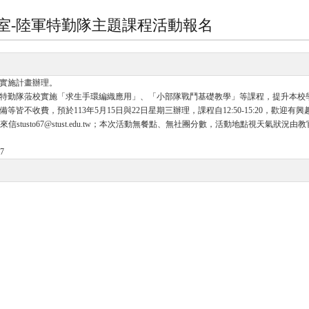
訓室-陸軍特勤隊主題課程活動報名
實施計畫辦理。
特勤隊蒞校實施「求生手環編織應用」、「小部隊戰鬥基礎教學」等課程，提升本校
皆不收費，預於113年5月15日與22日星期三辦理，課程自12:50-15:20，歡
a )，或來信stusto67@stust.edu.tw；本次活動無餐點、無社團分數，活動地點視天氣
7