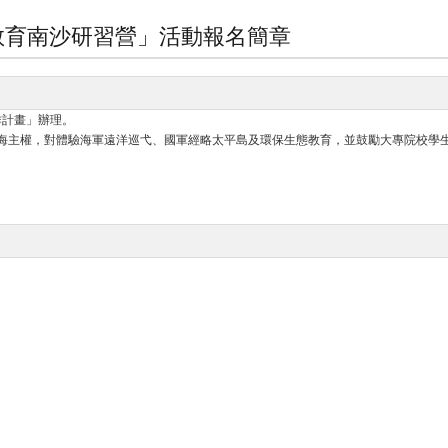
防教育南沙研習營」活動報名簡章
作計畫」辦理。
南海主權，對體驗海軍遠洋巡弋、國軍經略太平島及環保生態教育，並鼓勵大專院校學