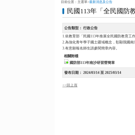
目前位置：
主選單
>
最新消息及公告
民國113年「全民國
公告類型：
行政公告
1.依教育部「民國113年推展全民國防教育工
2.為強化青年學子國土疆域概念，彰顯我國
3.有意願報名師生請參閱簡章內容。
相關附檔
國防部113年南沙研習營簡章
發布日期：
2024/03/14 至 2025/03/14
<<回上頁