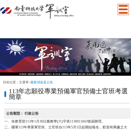
:::
目前位置：
主選單
>
最新消息及公告
113年志願役專業預備軍官預備士官班考選
簡章
公告類型：
行政公告
一、依教育部113年1月30日臺教學(六)字第1130011843號函辦理。
二、國軍113年專業軍官班、士官班自113年5月1日起開始報名，歡迎有興趣之大