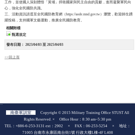
工作，並使國人深刻體悟「黃埔」捍衛國家與民主自由的貢獻，進而凝聚軍民向
心，強化全民國防共識。
三、活動資訊請逕至全民國防教育網（https://aode.mnd.gov.tw）瀏覽，歡迎師生踴
躍投稿，支持國軍文藝運動，推廣全民國防教育。
相關附檔
甄選規定
發布日期：
2023/04/03 至 2025/04/03
<<回上頁
:::
南臺軍訓室
Copyright © 2015 Military Training Office STUST All
Rights Reserved. × Office Hour：8:30 am~5:30 pm
TEL：+886-6-253-3131 ext：2902 × FAX：06-253-5254 × 地址：
71005 台南市永康區南台街1號 行政大樓L棟-4F L408