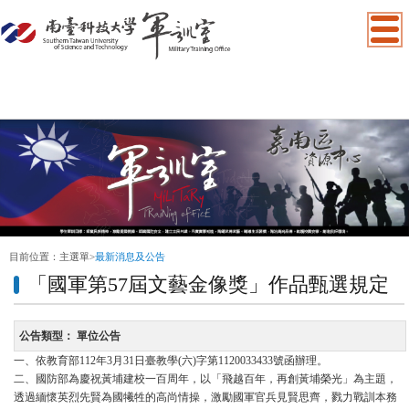
:::
目前位置：
主選單
>
最新消息及公告
「國軍第57屆文藝金像獎」作品甄選規定
公告類型：
單位公告
一、依教育部112年3月31日臺教學(六)字第1120033433號函辦理。
二、國防部為慶祝黃埔建校一百周年，以「飛越百年，再創黃埔榮光」為主題，
透過緬懷英烈先賢為國犧牲的高尚情操，激勵國軍官兵見賢思齊，戮力戰訓本務